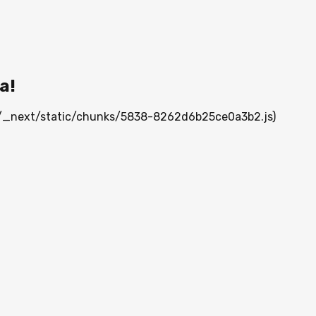
а!
mn/_next/static/chunks/5838-8262d6b25ce0a3b2.js)