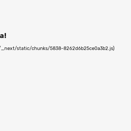
а!
mn/_next/static/chunks/5838-8262d6b25ce0a3b2.js)