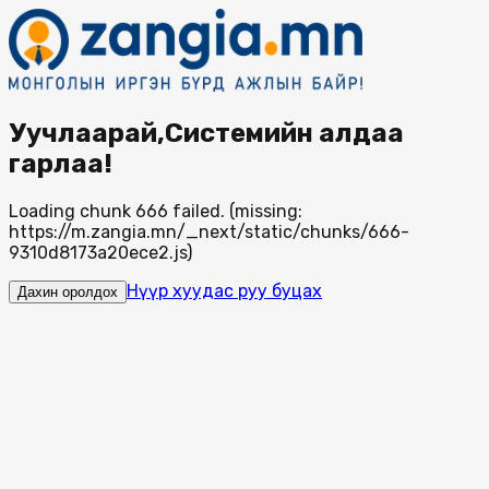
Уучлаарай,Системийн алдаа
гарлаа!
Loading chunk 666 failed. (missing:
https://m.zangia.mn/_next/static/chunks/666-
9310d8173a20ece2.js)
Нүүр хуудас руу буцах
Дахин оролдох