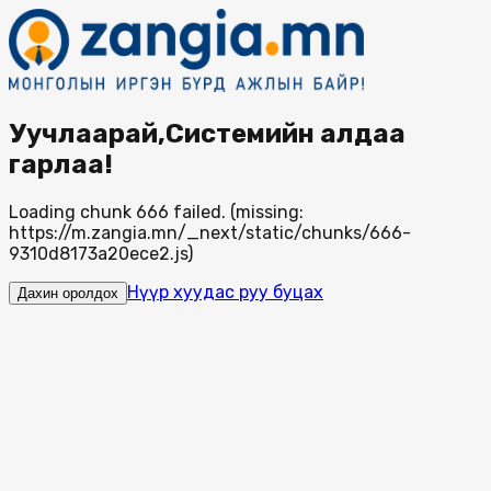
Уучлаарай,Системийн алдаа
гарлаа!
Loading chunk 666 failed. (missing:
https://m.zangia.mn/_next/static/chunks/666-
9310d8173a20ece2.js)
Нүүр хуудас руу буцах
Дахин оролдох