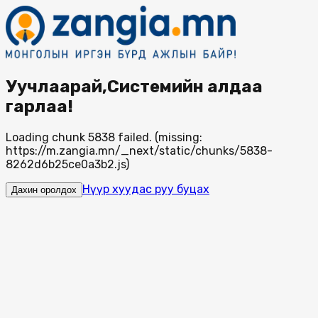
Уучлаарай,Системийн алдаа
гарлаа!
Loading chunk 5838 failed. (missing:
https://m.zangia.mn/_next/static/chunks/5838-
8262d6b25ce0a3b2.js)
Нүүр хуудас руу буцах
Дахин оролдох