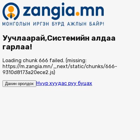
Уучлаарай,Системийн алдаа
гарлаа!
Loading chunk 666 failed. (missing:
https://m.zangia.mn/_next/static/chunks/666-
9310d8173a20ece2.js)
Нүүр хуудас руу буцах
Дахин оролдох