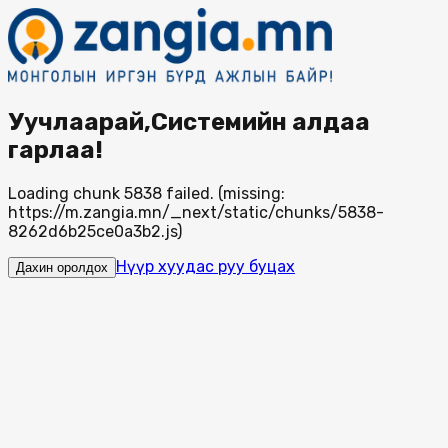
Уучлаарай,Системийн алдаа
гарлаа!
Loading chunk 5838 failed. (missing:
https://m.zangia.mn/_next/static/chunks/5838-
8262d6b25ce0a3b2.js)
Нүүр хуудас руу буцах
Дахин оролдох