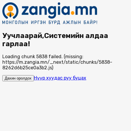
Уучлаарай,Системийн алдаа
гарлаа!
Loading chunk 5838 failed. (missing:
https://m.zangia.mn/_next/static/chunks/5838-
8262d6b25ce0a3b2.js)
Нүүр хуудас руу буцах
Дахин оролдох