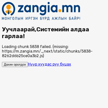
Уучлаарай,Системийн алдаа
гарлаа!
Loading chunk 5838 failed. (missing:
https://m.zangia.mn/_next/static/chunks/5838-
8262d6b25ce0a3b2.js)
Нүүр хуудас руу буцах
Дахин оролдох