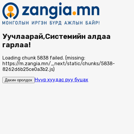
Уучлаарай,Системийн алдаа
гарлаа!
Loading chunk 5838 failed. (missing:
https://m.zangia.mn/_next/static/chunks/5838-
8262d6b25ce0a3b2.js)
Нүүр хуудас руу буцах
Дахин оролдох