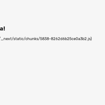
а!
mn/_next/static/chunks/5838-8262d6b25ce0a3b2.js)