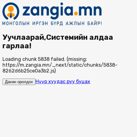
Уучлаарай,Системийн алдаа
гарлаа!
Loading chunk 5838 failed. (missing:
https://m.zangia.mn/_next/static/chunks/5838-
8262d6b25ce0a3b2.js)
Нүүр хуудас руу буцах
Дахин оролдох