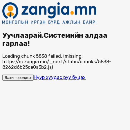
Уучлаарай,Системийн алдаа
гарлаа!
Loading chunk 5838 failed. (missing:
https://m.zangia.mn/_next/static/chunks/5838-
8262d6b25ce0a3b2.js)
Нүүр хуудас руу буцах
Дахин оролдох