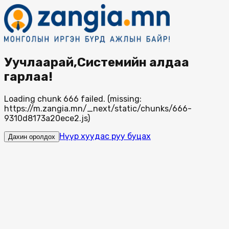
Уучлаарай,Системийн алдаа
гарлаа!
Loading chunk 666 failed. (missing:
https://m.zangia.mn/_next/static/chunks/666-
9310d8173a20ece2.js)
Нүүр хуудас руу буцах
Дахин оролдох