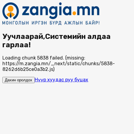
Уучлаарай,Системийн алдаа
гарлаа!
Loading chunk 5838 failed. (missing:
https://m.zangia.mn/_next/static/chunks/5838-
8262d6b25ce0a3b2.js)
Нүүр хуудас руу буцах
Дахин оролдох