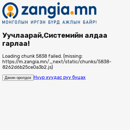
Уучлаарай,Системийн алдаа
гарлаа!
Loading chunk 5838 failed. (missing:
https://m.zangia.mn/_next/static/chunks/5838-
8262d6b25ce0a3b2.js)
Нүүр хуудас руу буцах
Дахин оролдох