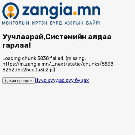
Уучлаарай,Системийн алдаа
гарлаа!
Loading chunk 5838 failed. (missing:
https://m.zangia.mn/_next/static/chunks/5838-
8262d6b25ce0a3b2.js)
Нүүр хуудас руу буцах
Дахин оролдох