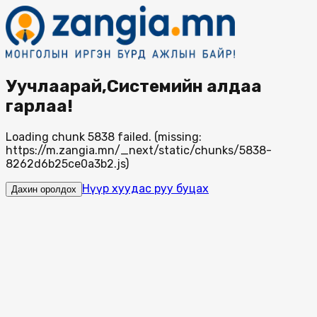
Уучлаарай,Системийн алдаа
гарлаа!
Loading chunk 5838 failed. (missing:
https://m.zangia.mn/_next/static/chunks/5838-
8262d6b25ce0a3b2.js)
Нүүр хуудас руу буцах
Дахин оролдох