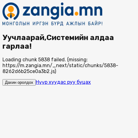
Уучлаарай,Системийн алдаа
гарлаа!
Loading chunk 5838 failed. (missing:
https://m.zangia.mn/_next/static/chunks/5838-
8262d6b25ce0a3b2.js)
Нүүр хуудас руу буцах
Дахин оролдох