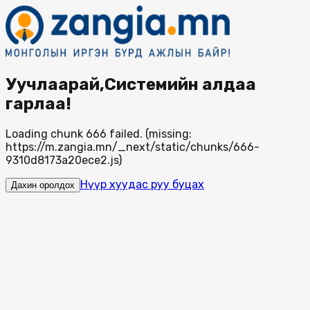
Уучлаарай,Системийн алдаа
гарлаа!
Loading chunk 666 failed. (missing:
https://m.zangia.mn/_next/static/chunks/666-
9310d8173a20ece2.js)
Нүүр хуудас руу буцах
Дахин оролдох