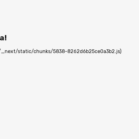
а!
mn/_next/static/chunks/5838-8262d6b25ce0a3b2.js)