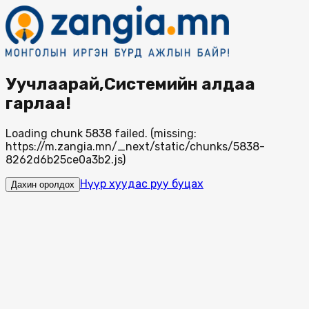
Уучлаарай,Системийн алдаа
гарлаа!
Loading chunk 5838 failed. (missing:
https://m.zangia.mn/_next/static/chunks/5838-
8262d6b25ce0a3b2.js)
Нүүр хуудас руу буцах
Дахин оролдох