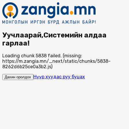
Уучлаарай,Системийн алдаа
гарлаа!
Loading chunk 5838 failed. (missing:
https://m.zangia.mn/_next/static/chunks/5838-
8262d6b25ce0a3b2.js)
Нүүр хуудас руу буцах
Дахин оролдох