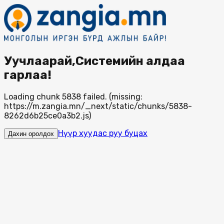
Уучлаарай,Системийн алдаа
гарлаа!
Loading chunk 5838 failed. (missing:
https://m.zangia.mn/_next/static/chunks/5838-
8262d6b25ce0a3b2.js)
Нүүр хуудас руу буцах
Дахин оролдох