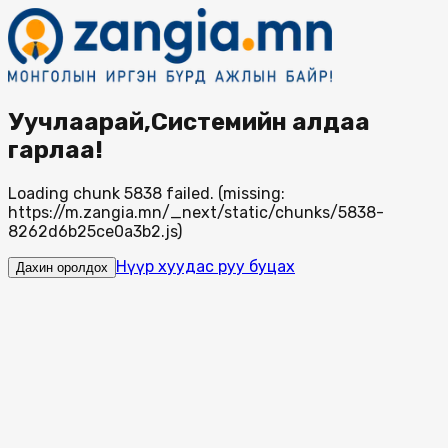
Уучлаарай,Системийн алдаа
гарлаа!
Loading chunk 5838 failed. (missing:
https://m.zangia.mn/_next/static/chunks/5838-
8262d6b25ce0a3b2.js)
Нүүр хуудас руу буцах
Дахин оролдох