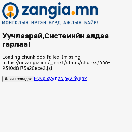
Уучлаарай,Системийн алдаа
гарлаа!
Loading chunk 666 failed. (missing:
https://m.zangia.mn/_next/static/chunks/666-
9310d8173a20ece2.js)
Нүүр хуудас руу буцах
Дахин оролдох