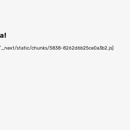
а!
mn/_next/static/chunks/5838-8262d6b25ce0a3b2.js)