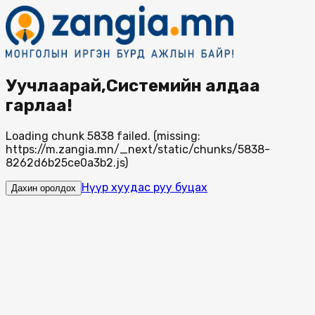
Уучлаарай,Системийн алдаа
гарлаа!
Loading chunk 5838 failed. (missing:
https://m.zangia.mn/_next/static/chunks/5838-
8262d6b25ce0a3b2.js)
Нүүр хуудас руу буцах
Дахин оролдох