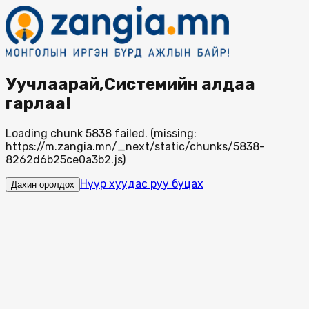
Уучлаарай,Системийн алдаа
гарлаа!
Loading chunk 5838 failed. (missing:
https://m.zangia.mn/_next/static/chunks/5838-
8262d6b25ce0a3b2.js)
Нүүр хуудас руу буцах
Дахин оролдох