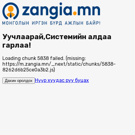
Уучлаарай,Системийн алдаа
гарлаа!
Loading chunk 5838 failed. (missing:
https://m.zangia.mn/_next/static/chunks/5838-
8262d6b25ce0a3b2.js)
Нүүр хуудас руу буцах
Дахин оролдох