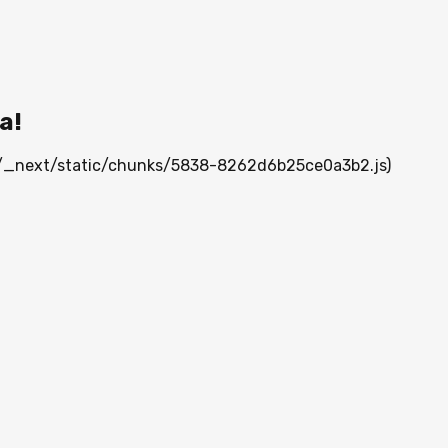
а!
mn/_next/static/chunks/5838-8262d6b25ce0a3b2.js)